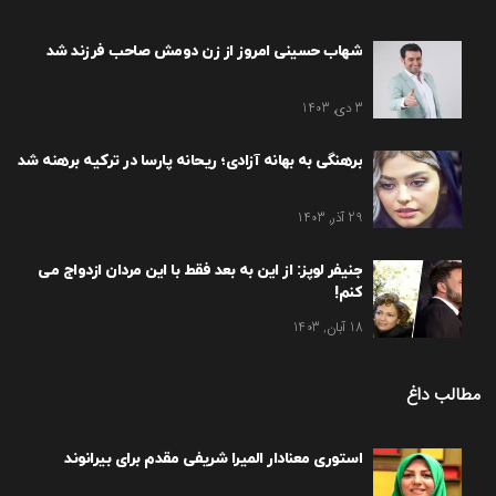
شهاب حسینی امروز از زن دومش صاحب فرزند شد
3 دی, 1403
برهنگی به بهانه آزادی؛ ریحانه پارسا در ترکیه برهنه شد
29 آذر, 1403
جنیفر لوپز: از این به بعد فقط با این مردان ازدواج می
کنم!
18 آبان, 1403
مطالب داغ
استوری معنادار المیرا شریفی مقدم برای بیرانوند