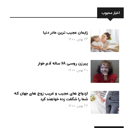
اخبار محبوب
زایمان عجیب ترین مادر دنیا
23 بهمن, 1400
پیرزن روسی 68 ساله آدم خوار
20 بهمن, 1400
ازدواج های عجیب و غریب زوج های جهان که
شما را شگفت زده خواهند کرد
22 بهمن, 1400