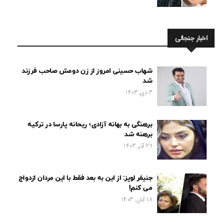
اخبار جنجالی
شهاب حسینی امروز از زن دومش صاحب فرزند
شد
3 دی, 1403
برهنگی به بهانه آزادی؛ ریحانه پارسا در ترکیه
برهنه شد
29 آذر, 1403
جنیفر لوپز: از این به بعد فقط با این مردان ازدواج
می کنم!
18 آبان, 1403