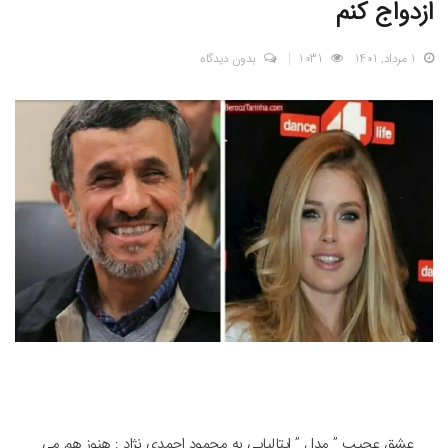
ازدواج کنم
1 مرداد, 1401
1031
بدون دیدگاه
عشق عجیب ” مدل ” ایتالیایی به محمود احمدی نژاد : هنوز هم می