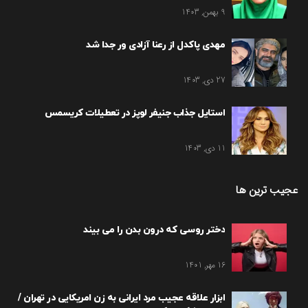
9 بهمن, 1403
مهدی پاکدل از رعنا آزادی ور جدا شد
27 دی, 1403
استایل جذاب جنیفر لوپز در تعطیلات کریسمس
11 دی, 1403
عجیب ترین ها
دختر روسی که درون بدن را می بیند
16 مهر, 1401
ابزار علاقه عجیب مرد ایرانی به زن امریکایی در تهران /