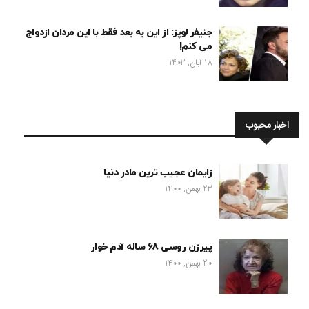
جنیفر لوپز: از این به بعد فقط با این مردان ازدواج
می کنم!
18 آبان, 1403
اخبار محبوب
زایمان عجیب ترین مادر دنیا
23 بهمن, 1400
پیرزن روسی 68 ساله آدم خوار
20 بهمن, 1400