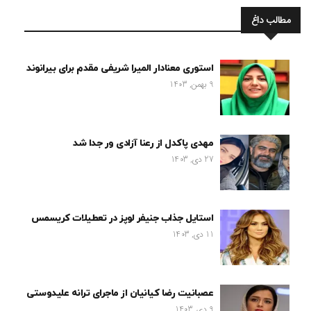
مطالب داغ
استوری معنادار المیرا شریفی مقدم برای بیرانوند
9 بهمن, 1403
مهدی پاکدل از رعنا آزادی ور جدا شد
27 دی, 1403
استایل جذاب جنیفر لوپز در تعطیلات کریسمس
11 دی, 1403
عصبانیت رضا کیانیان از ماجرای ترانه علیدوستی
9 دی, 1403