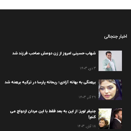
اخبار جنجالی
شهاب حسینی امروز از زن دومش صاحب فرزند شد
3 دی, 1403
برهنگی به بهانه آزادی؛ ریحانه پارسا در ترکیه برهنه شد
29 آذر, 1403
جنیفر لوپز: از این به بعد فقط با این مردان ازدواج می
کنم!
18 آبان, 1403