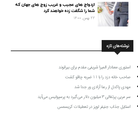
ازدواج های عجیب و غریب زوج های جهان که
شما را شگفت زده خواهند کرد
22 بهمن, 1400
نوشته‌های تازه
استوری معنادار المیرا شریفی مقدم برای بیرانوند
صاحب خانه دزد را با 11 ضربه چاقو کشت
مهدی پاکدل از رعنا آزادی ور جدا شد
سر مربی پرتغالی ۳ میلیون دلار می‌گیرد به پرسپولیس می‌آید
استایل جذاب جنیفر لوپز در تعطیلات کریسمس