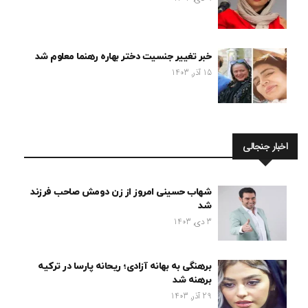
خبر تغییر جنسیت دختر بهاره رهنما معلوم شد
15 آذر, 1403
اخبار جنجالی
شهاب حسینی امروز از زن دومش صاحب فرزند
شد
3 دی, 1403
برهنگی به بهانه آزادی؛ ریحانه پارسا در ترکیه
برهنه شد
29 آذر, 1403