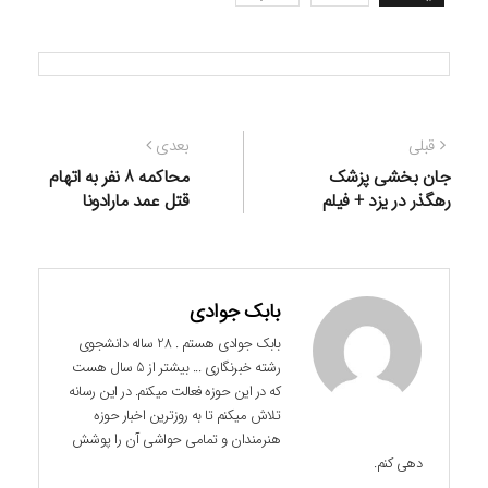
راهبری
نوشته
نوشته
قبلی
بعدی
نوشته
قبلی:
بعدی:
جان بخشی پزشک
محاکمه 8 نفر به اتهام
رهگذر در یزد + فیلم
قتل عمد مارادونا
بابک جوادی
بابک جوادی هستم . 28 ساله دانشجوی
رشته خبرنگاری ... بیشتر از 5 سال هست
که در این حوزه فعالت میکنم. در این رسانه
تلاش میکنم تا به روزترین اخبار حوزه
هنرمندان و تمامی حواشی آن را پوشش
دهی کنم.