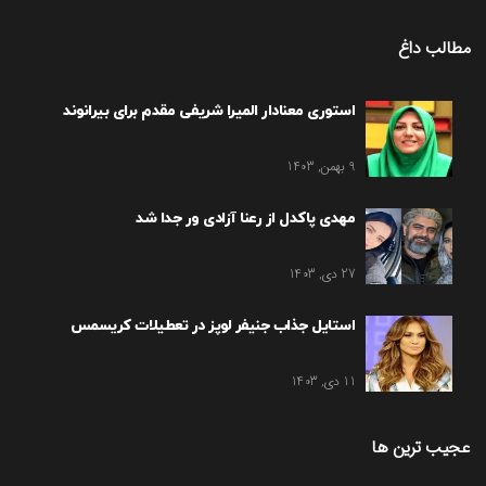
مطالب داغ
استوری معنادار المیرا شریفی مقدم برای بیرانوند
9 بهمن, 1403
مهدی پاکدل از رعنا آزادی ور جدا شد
27 دی, 1403
استایل جذاب جنیفر لوپز در تعطیلات کریسمس
11 دی, 1403
عجیب ترین ها