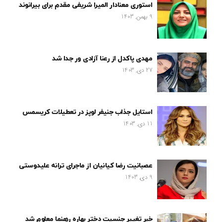
استوری معنادار المیرا شریفی مقدم برای بیرانوند
9 بهمن, 1403
مهدی پاکدل از رعنا آزادی ور جدا شد
27 دی, 1403
استایل جذاب جنیفر لوپز در تعطیلات کریسمس
11 دی, 1403
عصبانیت رضا کیانیان از ماجرای ترانه علیدوستی
9 دی, 1403
خبر تغییر جنسیت دختر بهاره رهنما معلوم شد