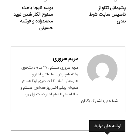
نوشته
قبلی:
بعدی:
پشیمانی تتلو از
بوسه نابجا باعث
تاسیس سایت شرط
ممنوع الکار شدن نوید
بندی
محمدزاده و فرشته
حسینی
مریم سروری
مریم سروری هستم . 27 ساله دانشجوی
رشته کامپیوتر ... اما عاشق اخبار و
هنرمندان تمام اتفاقات دنیای اونا هستم ...
همیشه پیگیر اخبار روز همشون هستم و
حالا اینجام تا تمام اخبار دست اول رو با
شما هم به اشتراک بگذارم.
نوشته های مرتبط