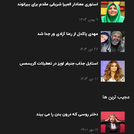
استوری معنادار المیرا شریفی مقدم برای بیرانوند
9 بهمن, 1403
مهدی پاکدل از رعنا آزادی ور جدا شد
27 دی, 1403
استایل جذاب جنیفر لوپز در تعطیلات کریسمس
11 دی, 1403
عجیب ترین ها
دختر روسی که درون بدن را می بیند
16 مهر, 1401