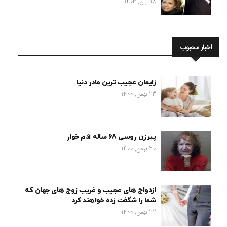
18 آبان, 1403
اخبار محبوب
زایمان عجیب ترین مادر دنیا
23 بهمن, 1400
پیرزن روسی 68 ساله آدم خوار
20 بهمن, 1400
ازدواج های عجیب و غریب زوج های جهان که
شما را شگفت زده خواهند کرد
22 بهمن, 1400