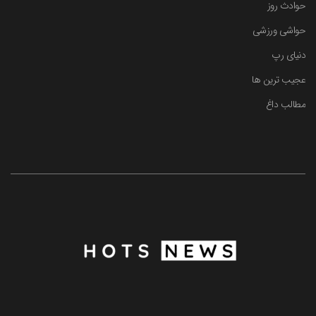
حوادث روز
حواشی ورزشی
دنیای رپ
عجیب ترین ها
مطالب داغ