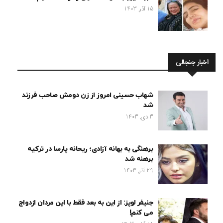
15 آذر, 1403
اخبار جنجالی
شهاب حسینی امروز از زن دومش صاحب فرزند
شد
3 دی, 1403
برهنگی به بهانه آزادی؛ ریحانه پارسا در ترکیه
برهنه شد
29 آذر, 1403
جنیفر لوپز: از این به بعد فقط با این مردان ازدواج
می کنم!