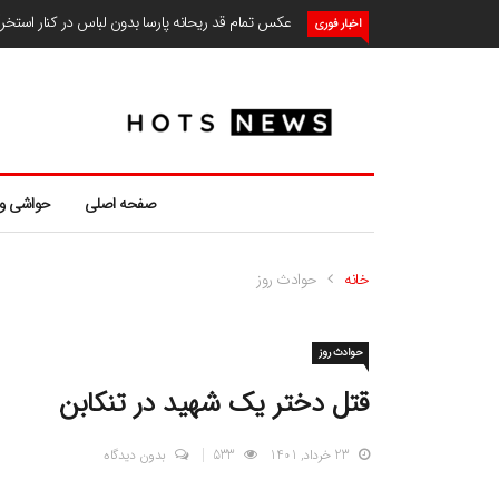
عکس تمام قد ریحانه پارسا بدون لباس در کنار استخ
اخبار فوری
صفحه اصلی
حواشی و
خانه
حوادث روز
حوادث روز
قتل دختر یک شهید در تنکابن
23 خرداد, 1401
533
بدون دیدگاه