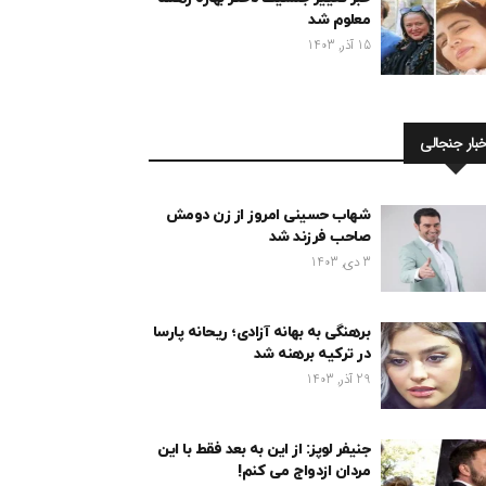
معلوم شد
15 آذر, 1403
خبار جنجالی
شهاب حسینی امروز از زن دومش
صاحب فرزند شد
3 دی, 1403
برهنگی به بهانه آزادی؛ ریحانه پارسا
در ترکیه برهنه شد
29 آذر, 1403
جنیفر لوپز: از این به بعد فقط با این
مردان ازدواج می کنم!