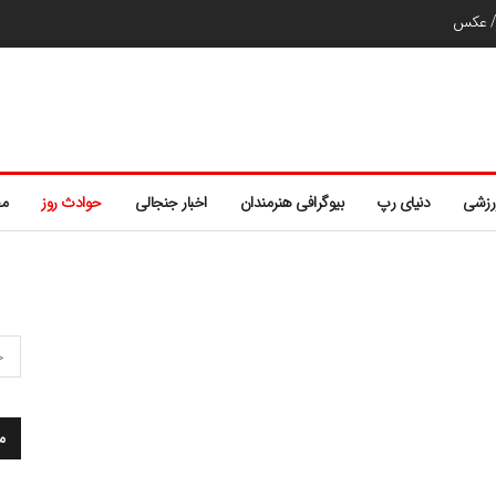
ر/ عکس
رزشی
دنیای رپ
بیوگرافی هنرمندان
اخبار جنجالی
حوادث روز
مط
م