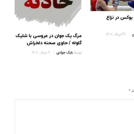
بوکس در نزاع
ی
31 مرداد, 1401
مرگ یک جوان در عروسی با شلیک
گلوله / حاوی صحنه دلخراش
توسط
بابک جوادی
2 مرداد, 1401
ند
*