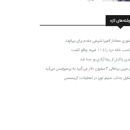
وشته‌های تازه
توری معنادار المیرا شریفی مقدم برای بیرانوند
 خانه دزد را با 11 ضربه چاقو کشت
دی پاکدل از رعنا آزادی ور جدا شد
ی پرتغالی ۳ میلیون دلار می‌گیرد به پرسپولیس می‌آید
تایل جذاب جنیفر لوپز در تعطیلات کریسمس