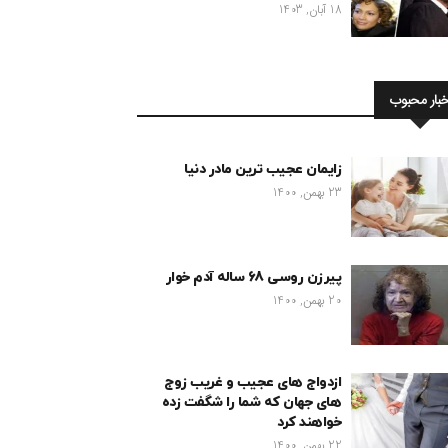
18 آبان, 1403
خبار محبوب
زایمان عجیب ترین مادر دنیا
23 بهمن, 1400
پیرزن روسی 68 ساله آدم خوار
20 بهمن, 1400
ازدواج های عجیب و غریب زوج
های جهان که شما را شگفت زده
خواهند کرد
22 بهمن, 1400