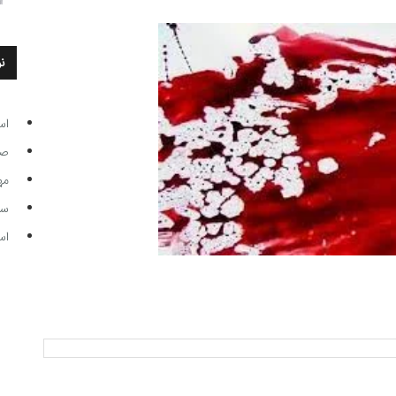
ن
اس
صاحب
مه
سر مرب
اس