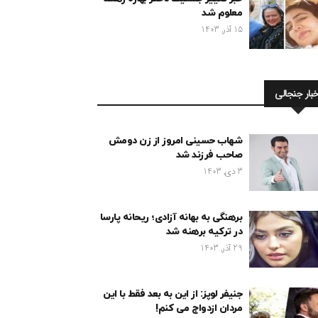
معلوم شد
15 آذر, 1403
خبار جنجالی
شهاب حسینی امروز از زن دومش
صاحب فرزند شد
3 دی, 1403
برهنگی به بهانه آزادی؛ ریحانه پارسا
در ترکیه برهنه شد
29 آذر, 1403
جنیفر لوپز: از این به بعد فقط با این
مردان ازدواج می کنم!