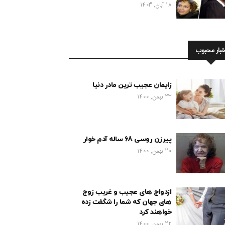
18 آبان, 1403
خبار محبوب
زایمان عجیب ترین مادر دنیا
23 بهمن, 1400
پیرزن روسی 68 ساله آدم خوار
20 بهمن, 1400
ازدواج های عجیب و غریب زوج
های جهان که شما را شگفت زده
خواهند کرد
22 بهمن, 1400