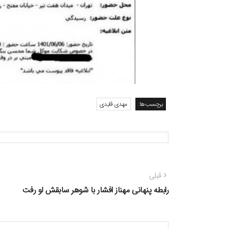
برچسب‌ها:
مهدی قایدی
راهبری
نوشته
قبلی
نوشته
قبلی:
رابطه پنهانی مهناز افشار با شوهر سابقش لو رفت