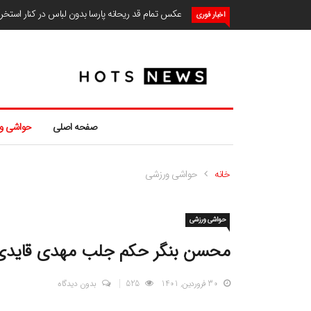
عکس تمام قد ریحانه پارسا بدون لباس در کنار استخ
اخبار فوری
صفحه اصلی
حواشی و
خانه
حواشی ورزشی
حواشی ورزشی
محسن بنگر حکم جلب مهدی قایدی 
30 فروردین, 1401
525
بدون دیدگاه