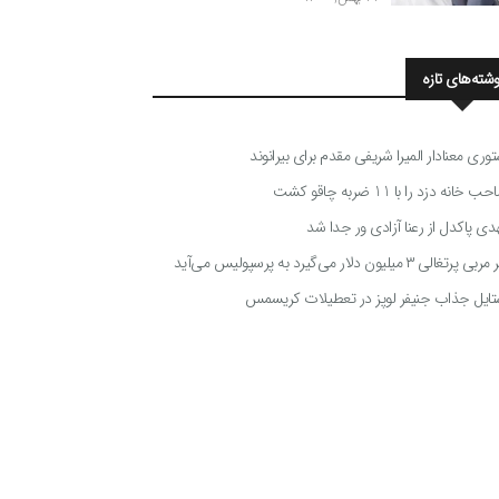
وشته‌های تازه
توری معنادار المیرا شریفی مقدم برای بیرانوند
 خانه دزد را با 11 ضربه چاقو کشت
دی پاکدل از رعنا آزادی ور جدا شد
ی پرتغالی ۳ میلیون دلار می‌گیرد به پرسپولیس می‌آید
تایل جذاب جنیفر لوپز در تعطیلات کریسمس