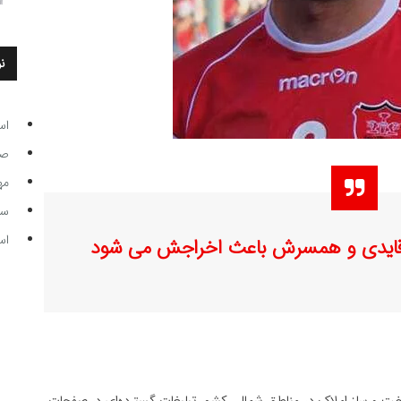
ن
اس
صاحب
مه
سر مرب
اس
 قایدی و همسرش باعث اخراجش می شود