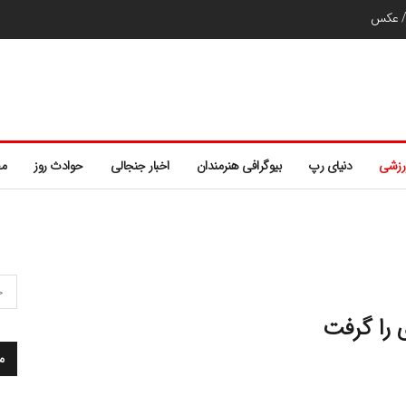
ر/ عکس
رزشی
دنیای رپ
بیوگرافی هنرمندان
اخبار جنجالی
حوادث روز
مط
را گرفت
م