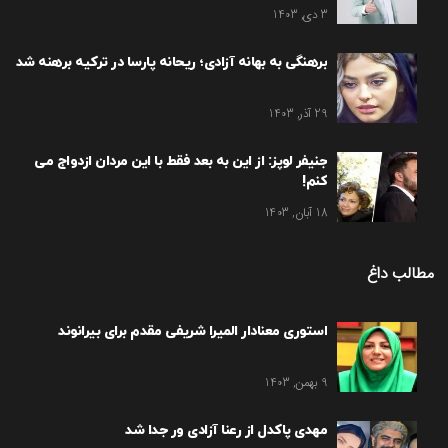
3 دی, 1403
برهنگی به بهانه آزادی؛ ریحانه پارسا در ترکیه برهنه شد
29 آذر, 1403
جنیفر لوپز: از این به بعد فقط با این مردان ازدواج می
کنم!
18 آبان, 1403
مطالب داغ
استوری معنادار المیرا شریفی مقدم برای بیرانوند
9 بهمن, 1403
مهدی پاکدل از رعنا آزادی ور جدا شد