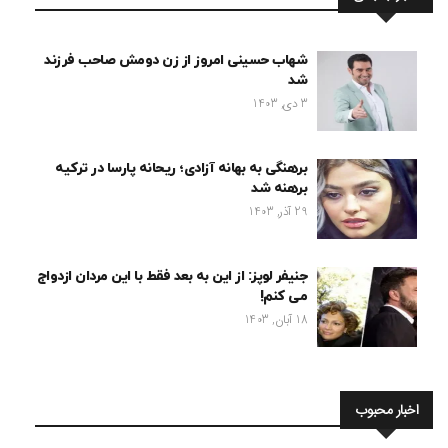
شهاب حسینی امروز از زن دومش صاحب فرزند
شد
3 دی, 1403
برهنگی به بهانه آزادی؛ ریحانه پارسا در ترکیه
برهنه شد
29 آذر, 1403
جنیفر لوپز: از این به بعد فقط با این مردان ازدواج
می کنم!
18 آبان, 1403
اخبار محبوب