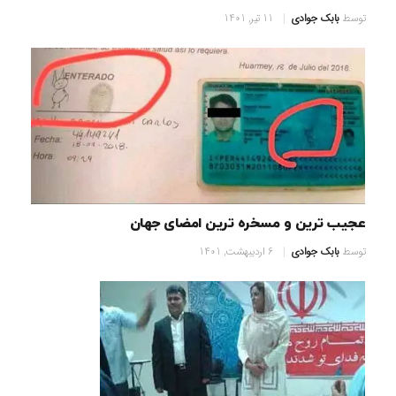
توسط
بابک جوادی
11 تیر, 1401
عجیب ترین و مسخره ترین امضای جهان
توسط
بابک جوادی
6 اردیبهشت, 1401