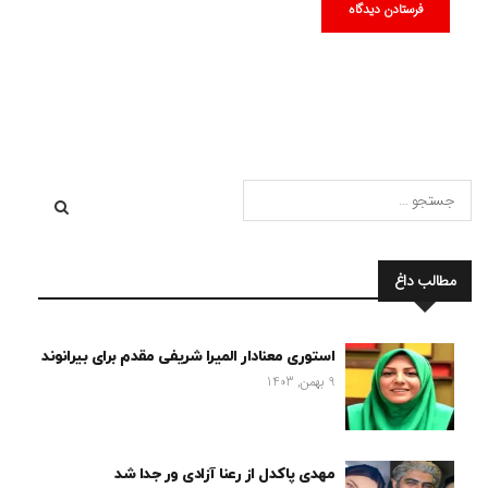
مطالب داغ
استوری معنادار المیرا شریفی مقدم برای بیرانوند
9 بهمن, 1403
مهدی پاکدل از رعنا آزادی ور جدا شد