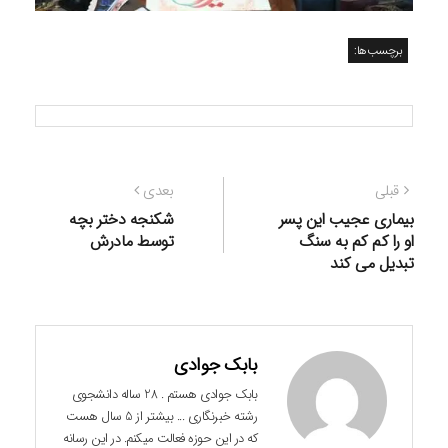
برچسب‌ها:
راهبری
نوشته
نوشته
قبلی
بعدی
نوشته
قبلی:
بعدی:
بیماری عجیب این پسر
شکنجه دختر بچه
او را کم کم به سنگ
توسط مادرش
تبدیل می کند
بابک جوادی
بابک جوادی هستم . 28 ساله دانشجوی
رشته خبرنگاری ... بیشتر از 5 سال هست
که در این حوزه فعالت میکنم. در این رسانه