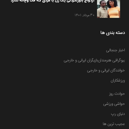
ازدواج باورنکردنی یک زن با مردی که فک وچانه ندارد
30 مرداد, 1401
دسته بندی ها
اخبار جنجالی
بیوگرافی هنرمندان
بازیگران ایرانی و خارجی
خوانندگان ایرانی و خارجی
ورزشکاران
حوادث روز
حواشی ورزشی
دنیای رپ
عجیب ترین ها