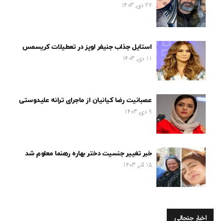
27 دی, 1403
استایل جذاب جنیفر لوپز در تعطیلات کریسمس
11 دی, 1403
عصبانیت رضا کیانیان از ماجرای ترانه علیدوستی
9 دی, 1403
خبر تغییر جنسیت دختر بهاره رهنما معلوم شد
15 آذر, 1403
اخبار جنجالی