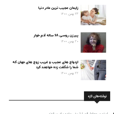
زایمان عجیب ترین مادر دنیا
23 بهمن, 1400
پیرزن روسی 68 ساله آدم خوار
20 بهمن, 1400
ازدواج های عجیب و غریب زوج های جهان که
شما را شگفت زده خواهند کرد
22 بهمن, 1400
نوشته‌های تازه
استوری معنادار المیرا شریفی مقدم برای بیرانوند