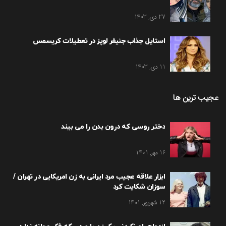
27 دی, 1403
استایل جذاب جنیفر لوپز در تعطیلات کریسمس
11 دی, 1403
عجیب ترین ها
دختر روسی که درون بدن را می بیند
16 مهر, 1401
ابزار علاقه عجیب مرد ایرانی به زن امریکایی در تهران /
سوزان شکایت کرد
12 شهریور, 1401