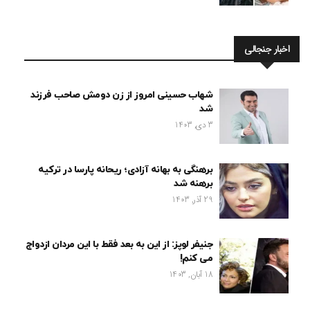
اخبار جنجالی
شهاب حسینی امروز از زن دومش صاحب فرزند
شد
3 دی, 1403
برهنگی به بهانه آزادی؛ ریحانه پارسا در ترکیه
برهنه شد
29 آذر, 1403
جنیفر لوپز: از این به بعد فقط با این مردان ازدواج
می کنم!
18 آبان, 1403