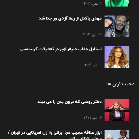
9 بهمن, 1403
مهدی پاکدل از رعنا آزادی ور جدا شد
27 دی, 1403
استایل جذاب جنیفر لوپز در تعطیلات کریسمس
11 دی, 1403
عجیب ترین ها
دختر روسی که درون بدن را می بیند
16 مهر, 1401
ابزار علاقه عجیب مرد ایرانی به زن امریکایی در تهران /
سوزان شکایت کرد