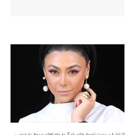
انتشار این پست توسط خانم بازیگر به ماجراهای مربوط به عروسی