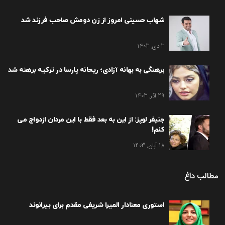
شهاب حسینی امروز از زن دومش صاحب فرزند شد
3 دی, 1403
برهنگی به بهانه آزادی؛ ریحانه پارسا در ترکیه برهنه شد
29 آذر, 1403
جنیفر لوپز: از این به بعد فقط با این مردان ازدواج می
کنم!
18 آبان, 1403
مطالب داغ
استوری معنادار المیرا شریفی مقدم برای بیرانوند