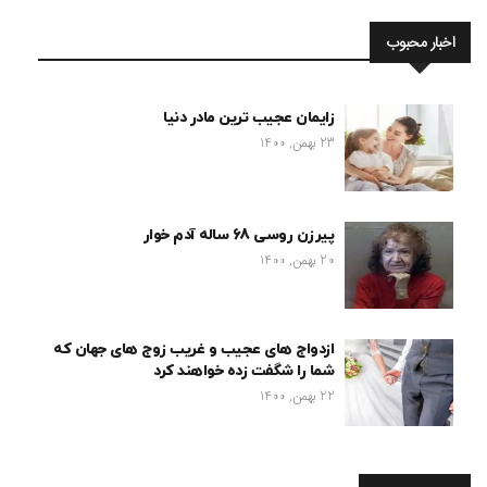
اخبار محبوب
زایمان عجیب ترین مادر دنیا
23 بهمن, 1400
پیرزن روسی 68 ساله آدم خوار
20 بهمن, 1400
ازدواج های عجیب و غریب زوج های جهان که
شما را شگفت زده خواهند کرد
22 بهمن, 1400