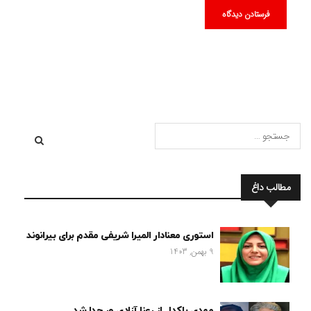
مطالب داغ
استوری معنادار المیرا شریفی مقدم برای بیرانوند
9 بهمن, 1403
مهدی پاکدل از رعنا آزادی ور جدا شد