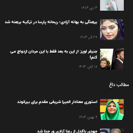
3 دی, 1403
برهنگی به بهانه آزادی؛ ریحانه پارسا در ترکیه برهنه شد
29 آذر, 1403
جنیفر لوپز: از این به بعد فقط با این مردان ازدواج می
کنم!
18 آبان, 1403
مطالب داغ
استوری معنادار المیرا شریفی مقدم برای بیرانوند
9 بهمن, 1403
مهدی پاکدل از رعنا آزادی ور جدا شد