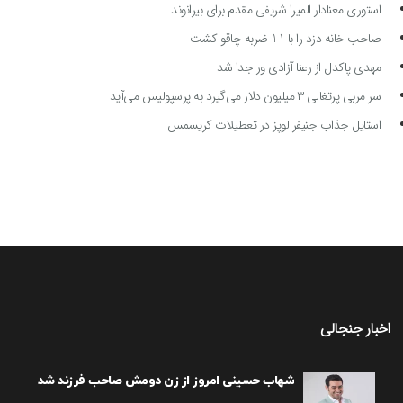
استوری معنادار المیرا شریفی مقدم برای بیرانوند
صاحب خانه دزد را با 11 ضربه چاقو کشت
مهدی پاکدل از رعنا آزادی ور جدا شد
سر مربی پرتغالی ۳ میلیون دلار می‌گیرد به پرسپولیس می‌آید
استایل جذاب جنیفر لوپز در تعطیلات کریسمس
اخبار جنجالی
شهاب حسینی امروز از زن دومش صاحب فرزند شد