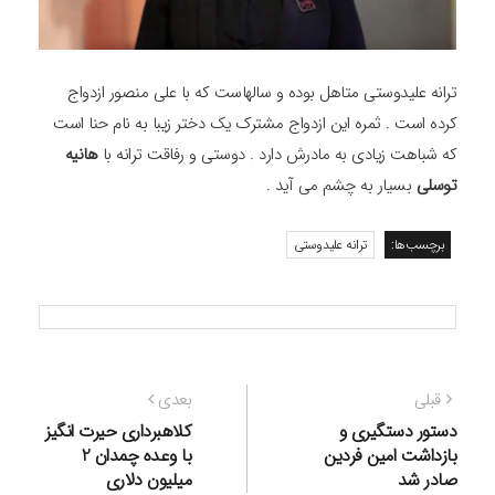
ترانه علیدوستی متاهل بوده و سالهاست که با علی منصور ازدواج
کرده است . ثمره این ازدواج مشترک یک دختر زیبا به نام حنا است
که شباهت زیادی به مادرش دارد . دوستی و رفاقت ترانه با
هانیه
توسلی
بسیار به چشم می آید .
برچسب‌ها:
ترانه علیدوستی
راهبری
نوشته
نوشته
قبلی
بعدی
نوشته
قبلی:
بعدی:
دستور دستگیری و
کلاهبرداری حیرت انگیز
بازداشت امین فردین
با وعده چمدان 2
صادر شد
میلیون دلاری