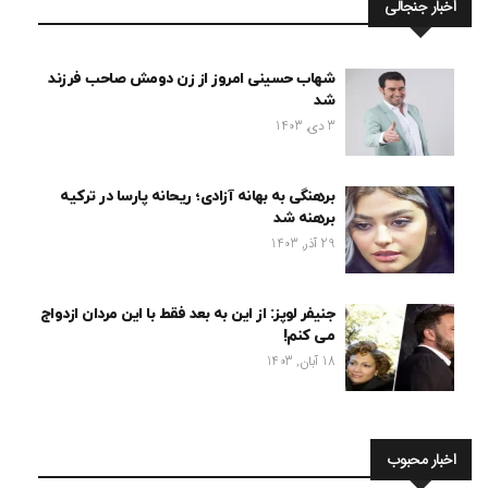
اخبار جنجالی
شهاب حسینی امروز از زن دومش صاحب فرزند
شد
3 دی, 1403
برهنگی به بهانه آزادی؛ ریحانه پارسا در ترکیه
برهنه شد
29 آذر, 1403
جنیفر لوپز: از این به بعد فقط با این مردان ازدواج
می کنم!
18 آبان, 1403
اخبار محبوب