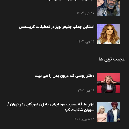
27 دی, 1403
استایل جذاب جنیفر لوپز در تعطیلات کریسمس
11 دی, 1403
عجیب ترین ها
دختر روسی که درون بدن را می بیند
16 مهر, 1401
ابزار علاقه عجیب مرد ایرانی به زن امریکایی در تهران /
سوزان شکایت کرد
12 شهریور, 1401