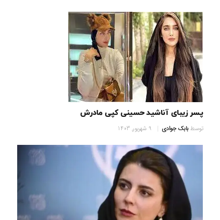
پسر زیبای آناشید حسینی کپی مادرش
توسط
بابک جوادی
9 شهریور, 1403