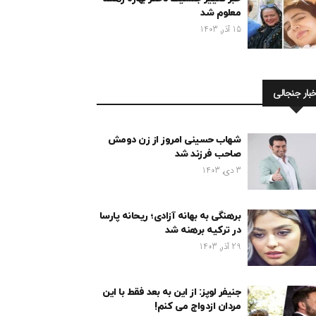
معلوم شد
15 آذر, 1403
خبار جنجالی
شهاب حسینی امروز از زن دومش
صاحب فرزند شد
3 دی, 1403
برهنگی به بهانه آزادی؛ ریحانه پارسا
در ترکیه برهنه شد
29 آذر, 1403
جنیفر لوپز: از این به بعد فقط با این
مردان ازدواج می کنم!