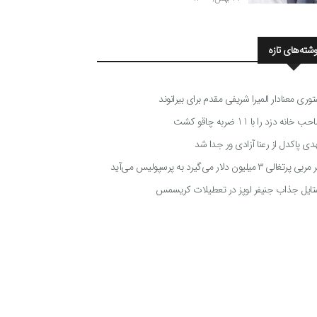
وشته‌های تازه
توری معنادار المیرا شریفی مقدم برای بیرانوند
 خانه دزد را با 11 ضربه چاقو کشت
دی پاکدل از رعنا آزادی ور جدا شد
ی پرتغالی ۳ میلیون دلار می‌گیرد به پرسپولیس می‌آید
تایل جذاب جنیفر لوپز در تعطیلات کریسمس