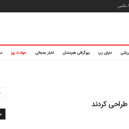
ر/ عکس
رزشی
دنیای رپ
بیوگرافی هنرمندان
اخبار جنجالی
حوادث روز
مط
ا طراحی کردند
م