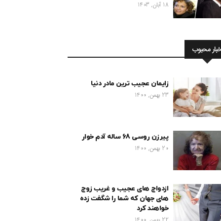
18 آبان, 1403
خبار محبوب
زایمان عجیب ترین مادر دنیا
23 بهمن, 1400
پیرزن روسی 68 ساله آدم خوار
20 بهمن, 1400
ازدواج های عجیب و غریب زوج
های جهان که شما را شگفت زده
خواهند کرد
22 بهمن, 1400