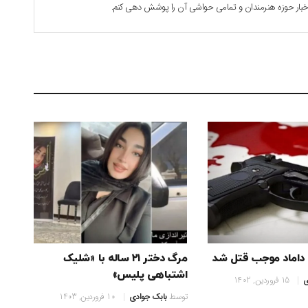
 اخبار حوزه هنرمندان و تمامی حواشی آن را پوشش دهی کنم.
ا داماد موجب قتل شد
مرگ دختر ۲۱ ساله با «شلیک
اشتباهی پلیس»
ی
15 فروردین, 1402
توسط
بابک جوادی
10 فروردین, 1403