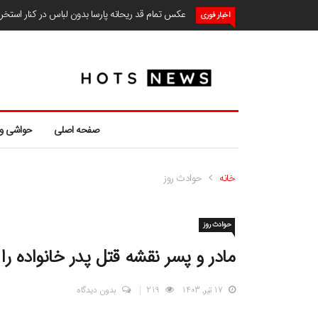
عکس تمام قد ریحانه پارسا بدون لباس در کنار استخ
اخبار فوری
صفحه اصلی
حواشی و
خانه
حوادث روز
حوادث روز
مادر و پسر نقشه قتل پدر خانواده ر
17 تیر, 1403
219
بدون دیدگاه