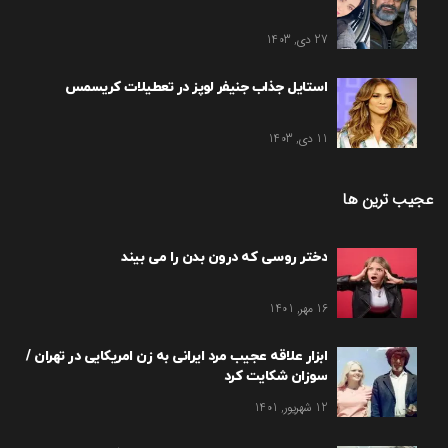
27 دی, 1403
استایل جذاب جنیفر لوپز در تعطیلات کریسمس
11 دی, 1403
عجیب ترین ها
دختر روسی که درون بدن را می بیند
16 مهر, 1401
ابزار علاقه عجیب مرد ایرانی به زن امریکایی در تهران /
سوزان شکایت کرد
12 شهریور, 1401