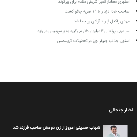
استوری معنادار المیرا شریفی مقدم برای بیرانوند
صاحب خانه دزد را با 11 ضربه چاقو کشت
مهدی پاکدل از رعنا آزادی ور جدا شد
سر مربی پرتغالی ۳ میلیون دلار می‌گیرد به پرسپولیس می‌آید
استایل جذاب جنیفر لوپز در تعطیلات کریسمس
اخبار جنجالی
شهاب حسینی امروز از زن دومش صاحب فرزند شد