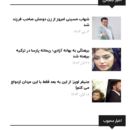
اخبار جنجالی
شهاب حسینی امروز از زن دومش صاحب فرزند
شد
3 دی, 1403
برهنگی به بهانه آزادی؛ ریحانه پارسا در ترکیه
برهنه شد
29 آذر, 1403
جنیفر لوپز: از این به بعد فقط با این مردان ازدواج
می کنم!
18 آبان, 1403
اخبار محبوب