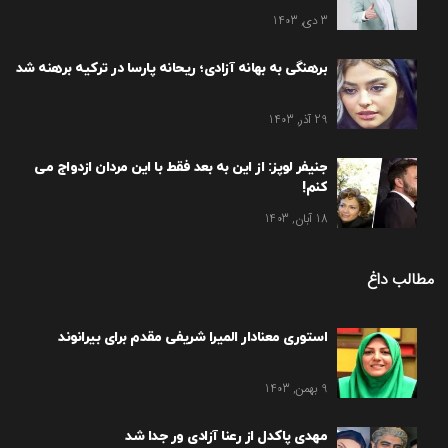
3 دی, 1403
برهنگی به بهانه آزادی؛ ریحانه پارسا در ترکیه برهنه شد
29 آذر, 1403
جنیفر لوپز: از این به بعد فقط با این مردان ازدواج می
کنم!
18 آبان, 1403
مطالب داغ
استوری معنادار المیرا شریفی مقدم برای بیرانوند
9 بهمن, 1403
مهدی پاکدل از رعنا آزادی ور جدا شد