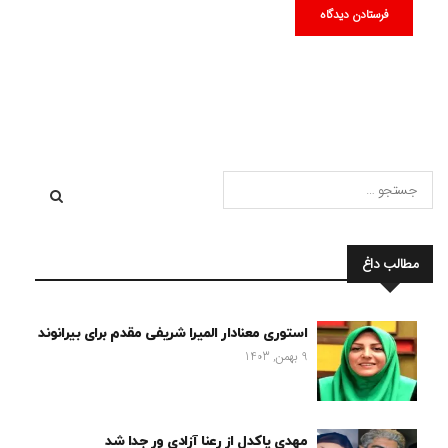
مطالب داغ
استوری معنادار المیرا شریفی مقدم برای بیرانوند
9 بهمن, 1403
مهدی پاکدل از رعنا آزادی ور جدا شد