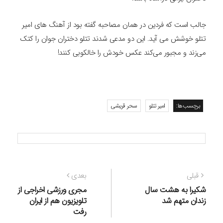
جالب است که فردین در همان مصاحبه گفته بود از آهنگ های امیر
تتلو خوشش می آید. این دو مدعی شدند تتلو دختران جوان را کتک
می‌زند و مجبور می‌کند عکس خودش را خالکوبی کنند!
برچسب‌ها:
امیر تتلو
سحر قریشی
راهبری
نوشته
نوشته
قبلی
بعدی
نوشته
قبلی:
بعدی:
شکیرا به هشت سال
مجری ورزشی اخراجی از
زندان متهم شد
تلویزیون هم از ایران
رفت