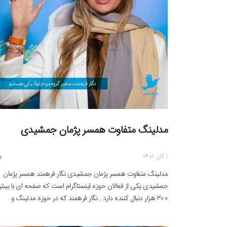
مدلینگ متفاوت همسر پژمان جمشیدی
1 آذر, 1401
مدلینگ متفاوت همسر پژمان جمشیدی نگار فرهمند همسر پژمان
جمشیدی یکی از فعالان حوزه اینستاگرام است که صفحه ای با بیش
300 هزار دنبال کننده دارد . نگار فرهمند که در حوزه مدلینگ و
جواهرات هم فعالیت دارد ، اغلب با حجابی متفاوت در جلوی دوربی
ظاهر شده ، اما این بار در این […]