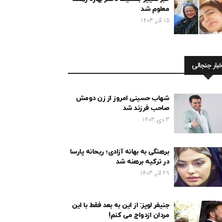
معلوم شد
15 آذر, 1403
خبار جنجالی
شهاب حسینی امروز از زن دومش
صاحب فرزند شد
3 دی, 1403
برهنگی به بهانه آزادی؛ ریحانه پارسا
در ترکیه برهنه شد
29 آذر, 1403
جنیفر لوپز: از این به بعد فقط با این
مردان ازدواج می کنم!