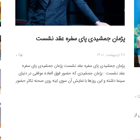
پژمان جمشیدی پای سفره عقد نشست
28 اردیبهشت, 1401
0
پژمان جمشیدی پای سفره عقد نشست پژمان جمشیدی پای سفره
عقد نشست : پژمان جمشیدی که حضور فوق العاده موفقی در دنیای
سینما داشته و این روزها با نمایش آن سوی اینه روی صحنه تئاتر حضور
دارد ،دیشب در برنامه خندوانه دوست صمیمی پژمان ، سام درخشانی
سوژه خبر بسیار مهمی بود که اعلام کرد […]
0
 از
ن