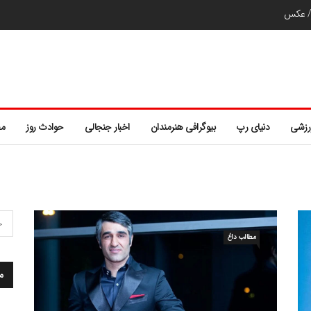
ر/ عکس
رزشی
دنیای رپ
بیوگرافی هنرمندان
اخبار جنجالی
حوادث روز
مط
مطالب داغ
م