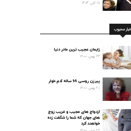
18 آبان, 1403
خبار محبوب
زایمان عجیب ترین مادر دنیا
23 بهمن, 1400
پیرزن روسی 68 ساله آدم خوار
20 بهمن, 1400
ازدواج های عجیب و غریب زوج
های جهان که شما را شگفت زده
خواهند کرد
22 بهمن, 1400