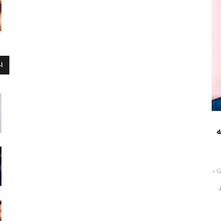
ا
ه
0
د