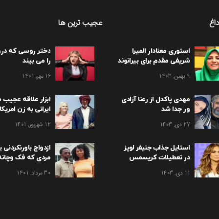
اغ
عجیب ترین ها
استوری معنادار المیرا
دختر روسی که در
شریفی مقدم برای بیرانوند
را می بیند
9 بهمن, 1403
16 مهر, 1401
مهدی پاکدل از رعنا آزادی
ابزار علاقه عجیب م
ور جدا شد
ایرانی به زن امریکا
تهران / سوزان شکا
27 دی, 1403
12 شهریور, 1401
استایل جذاب جنیفر لوپز
ازدواج باورنکردنی 
در تعطیلات کریسمس
مردی که فک وچانه 
11 دی, 1403
30 مرداد, 1401