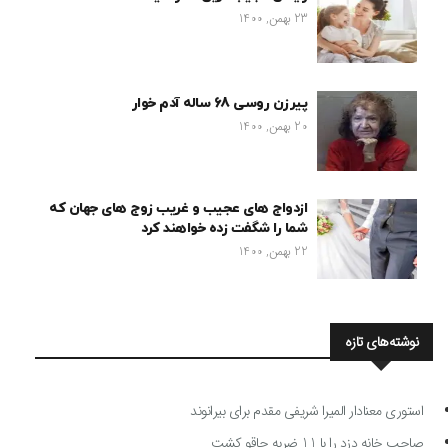
23 بهمن, 1400
پیرزن روسی 68 ساله آدم خوار
20 بهمن, 1400
ازدواج های عجیب و غریب زوج های جهان که
شما را شگفت زده خواهند کرد
22 بهمن, 1400
نوشته‌های تازه
استوری معنادار المیرا شریفی مقدم برای بیرانوند
صاحب خانه دزد را با 11 ضربه چاقو کشت