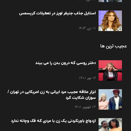
استایل جذاب جنیفر لوپز در تعطیلات کریسمس
11 دی, 1403
عجیب ترین ها
دختر روسی که درون بدن را می بیند
16 مهر, 1401
ابزار علاقه عجیب مرد ایرانی به زن امریکایی در تهران /
سوزان شکایت کرد
12 شهریور, 1401
ازدواج باورنکردنی یک زن با مردی که فک وچانه ندارد