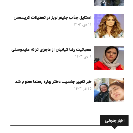
استایل جذاب جنیفر لوپز در تعطیلات کریسمس
11 دی, 1403
عصبانیت رضا کیانیان از ماجرای ترانه علیدوستی
9 دی, 1403
خبر تغییر جنسیت دختر بهاره رهنما معلوم شد
15 آذر, 1403
اخبار جنجالی