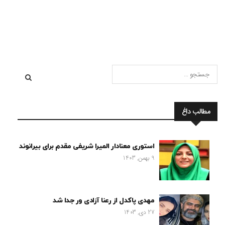
خانواده مجبور به رفتن […]
مطالب داغ
استوری معنادار المیرا شریفی مقدم برای بیرانوند
9 بهمن, 1403
مهدی پاکدل از رعنا آزادی ور جدا شد
27 دی, 1403