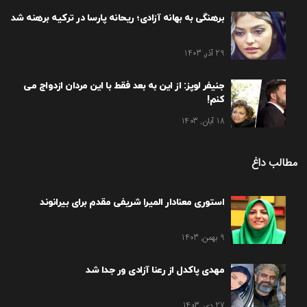
برهنگی به بهانه آزادی؛ ریحانه پارسا در ترکیه برهنه شد
29 آذر, 1403
جنیفر لوپز: از این به بعد فقط با این مردان ازدواج می
کنم!
18 آبان, 1403
مطالب داغ
استوری معنادار المیرا شریفی مقدم برای بیرانوند
9 بهمن, 1403
مهدی پاکدل از رعنا آزادی ور جدا شد
27 دی, 1403