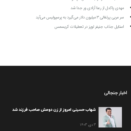
مهدی پاکدل از رعنا آزادی ور جدا شد
سر مربی پرتغالی ۳ میلیون دلار می‌گیرد به پرسپولیس می‌آید
استایل جذاب جنیفر لوپز در تعطیلات کریسمس
اخبار جنجالی
شهاب حسینی امروز از زن دومش صاحب فرزند شد
3 دی, 1403