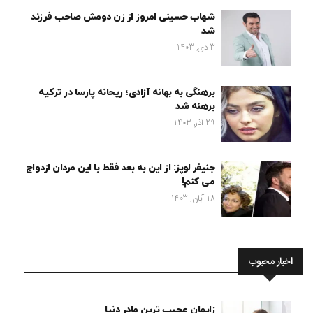
شهاب حسینی امروز از زن دومش صاحب فرزند
شد
3 دی, 1403
برهنگی به بهانه آزادی؛ ریحانه پارسا در ترکیه
برهنه شد
29 آذر, 1403
جنیفر لوپز: از این به بعد فقط با این مردان ازدواج
می کنم!
18 آبان, 1403
اخبار محبوب
زایمان عجیب ترین مادر دنیا