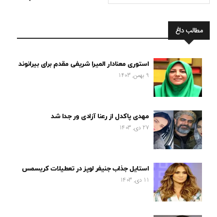
مطالب داغ
استوری معنادار المیرا شریفی مقدم برای بیرانوند
9 بهمن, 1403
مهدی پاکدل از رعنا آزادی ور جدا شد
27 دی, 1403
استایل جذاب جنیفر لوپز در تعطیلات کریسمس
11 دی, 1403