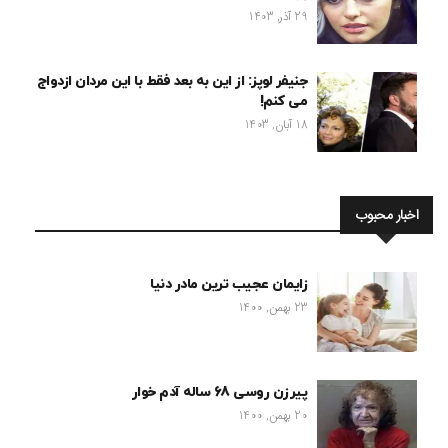
29 آذر, 1403
جنیفر لوپز: از این به بعد فقط با این مردان ازدواج
می کنم!
18 آبان, 1403
اخبار محبوب
زایمان عجیب ترین مادر دنیا
23 بهمن, 1400
پیرزن روسی 68 ساله آدم خوار
20 بهمن, 1400