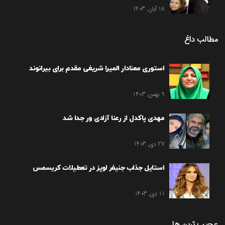
18 آبان, 1403
مطالب داغ
استوری معنادار المیرا شریفی مقدم برای بیرانوند
9 بهمن, 1403
مهدی پاکدل از رعنا آزادی ور جدا شد
27 دی, 1403
استایل جذاب جنیفر لوپز در تعطیلات کریسمس
11 دی, 1403
عجیب ترین ها