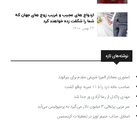
ازدواج های عجیب و غریب زوج های جهان که
شما را شگفت زده خواهند کرد
22 بهمن, 1400
نوشته‌های تازه
استوری معنادار المیرا شریفی مقدم برای بیرانوند
صاحب خانه دزد را با 11 ضربه چاقو کشت
مهدی پاکدل از رعنا آزادی ور جدا شد
سر مربی پرتغالی ۳ میلیون دلار می‌گیرد به پرسپولیس می‌آید
استایل جذاب جنیفر لوپز در تعطیلات کریسمس