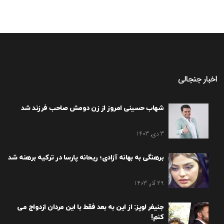
اخبار جنجالی
شهاب حسینی امروز از زن دومش صاحب فرزند شد
3 دی, 1403
برهنگی به بهانه آزادی؛ ریحانه پارسا در ترکیه برهنه شد
29 آذر, 1403
جنیفر لوپز: از این به بعد فقط با این مردان ازدواج می
کنم!