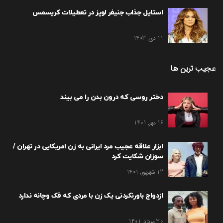
استایل جذاب جنیفر لوپز در تعطیلات کریسمس
11 دی, 1403
عجیب ترین ها
دختر روسی که درون بدن را می بیند
16 مهر, 1401
ابزار علاقه عجیب مرد ایرانی به زن امریکایی در تهران /
سوزان شکایت کرد
12 شهریور, 1401
ازدواج باورنکردنی یک زن با مردی که فک وچانه ندارد
30 مرداد, 1401