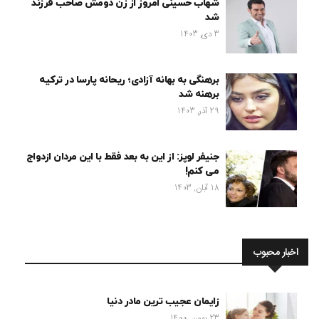
شهاب حسینی امروز از زن دومش صاحب فرزند
شد
3 دی, 1403
برهنگی به بهانه آزادی؛ ریحانه پارسا در ترکیه
برهنه شد
29 آذر, 1403
جنیفر لوپز: از این به بعد فقط با این مردان ازدواج
می کنم!
18 آبان, 1403
اخبار محبوب
زایمان عجیب ترین مادر دنیا
23 بهمن, 1400