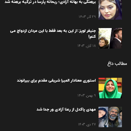
برهنگی به بهانه آزادی؛ ریحانه پارسا در ترکیه برهنه شد
29 آذر, 1403
جنیفر لوپز: از این به بعد فقط با این مردان ازدواج می
کنم!
18 آبان, 1403
مطالب داغ
استوری معنادار المیرا شریفی مقدم برای بیرانوند
9 بهمن, 1403
مهدی پاکدل از رعنا آزادی ور جدا شد
27 دی, 1403