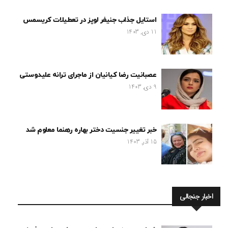
استایل جذاب جنیفر لوپز در تعطیلات کریسمس
11 دی, 1403
عصبانیت رضا کیانیان از ماجرای ترانه علیدوستی
9 دی, 1403
خبر تغییر جنسیت دختر بهاره رهنما معلوم شد
15 آذر, 1403
اخبار جنجالی