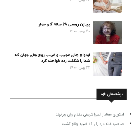
پیرزن روسی 68 ساله آدم خوار
20 بهمن, 1400
ازدواج های عجیب و غریب زوج های جهان که
شما را شگفت زده خواهند کرد
22 بهمن, 1400
نوشته‌های تازه
استوری معنادار المیرا شریفی مقدم برای بیرانوند
صاحب خانه دزد را با 11 ضربه چاقو کشت