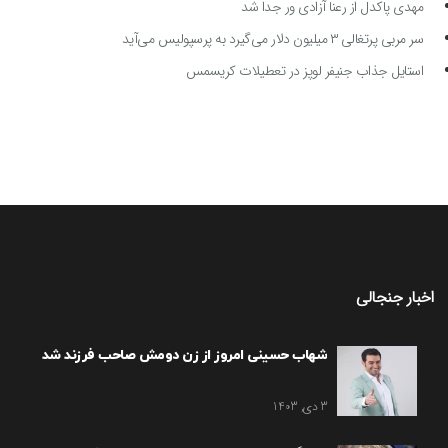
مهدی پاکدل از رعنا آزادی ور جدا شد
سر مربی پرتغالی ۳ میلیون دلار می‌گیرد به پرسپولیس می‌آید
استایل جذاب جنیفر لوپز در تعطیلات کریسمس
اخبار جنجالی
شهاب حسینی امروز از زن دومش صاحب فرزند شد
3 دی, 1403