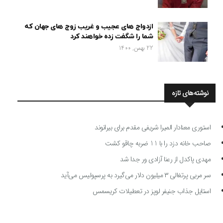
ازدواج های عجیب و غریب زوج های جهان که
شما را شگفت زده خواهند کرد
22 بهمن, 1400
نوشته‌های تازه
استوری معنادار المیرا شریفی مقدم برای بیرانوند
صاحب خانه دزد را با 11 ضربه چاقو کشت
مهدی پاکدل از رعنا آزادی ور جدا شد
سر مربی پرتغالی ۳ میلیون دلار می‌گیرد به پرسپولیس می‌آید
استایل جذاب جنیفر لوپز در تعطیلات کریسمس