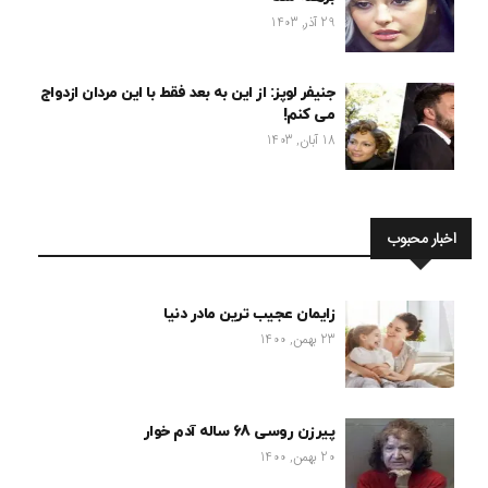
29 آذر, 1403
جنیفر لوپز: از این به بعد فقط با این مردان ازدواج
می کنم!
18 آبان, 1403
اخبار محبوب
زایمان عجیب ترین مادر دنیا
23 بهمن, 1400
پیرزن روسی 68 ساله آدم خوار
20 بهمن, 1400