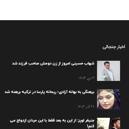
اخبار جنجالی
شهاب حسینی امروز از زن دومش صاحب فرزند شد
3 دی, 1403
برهنگی به بهانه آزادی؛ ریحانه پارسا در ترکیه برهنه شد
29 آذر, 1403
جنیفر لوپز: از این به بعد فقط با این مردان ازدواج می
کنم!