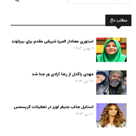
مطالب داغ
استوری معنادار المیرا شریفی مقدم برای بیرانوند
9 بهمن, 1403
مهدی پاکدل از رعنا آزادی ور جدا شد
27 دی, 1403
استایل جذاب جنیفر لوپز در تعطیلات کریسمس
11 دی, 1403