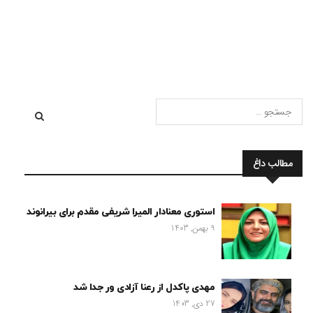
آزاد می باشد . که از زمان دانشجویی با نواختن گیتار شروع […]
مطالب داغ
استوری معنادار المیرا شریفی مقدم برای بیرانوند
9 بهمن, 1403
مهدی پاکدل از رعنا آزادی ور جدا شد
27 دی, 1403