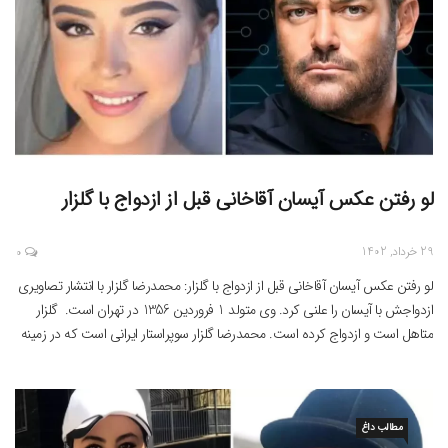
لو رفتن عکس آیسان آقاخانی قبل از ازدواج با گلزار
29 خرداد, 1402
0
لو رفتن عکس آیسان آقاخانی قبل از ازدواج با گلزار: محمدرضا گلزار با انتشار تصاویری
ازدواجش با آیسان را علنی کرد. وی متولد 1 فروردین 1356 در تهران است. گلزار
متاهل است و ازدواج کرده است. محمدرضا گلزار سوپراستار ایرانی است که در زمینه
تبلیغات هم فعالیت دارد. محمدرضا گلزار فارغ التحصیل رشته مهندسی مکانیک […]
مطالب داغ