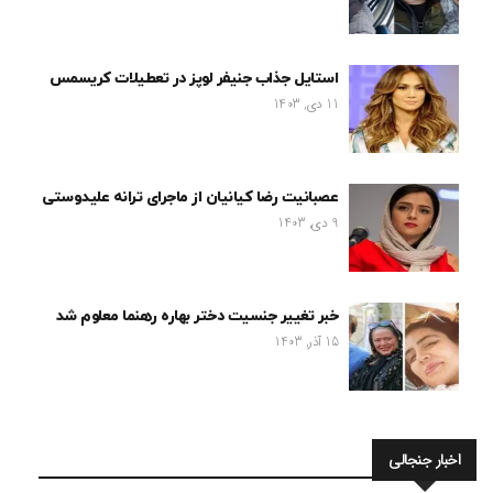
استایل جذاب جنیفر لوپز در تعطیلات کریسمس
11 دی, 1403
عصبانیت رضا کیانیان از ماجرای ترانه علیدوستی
9 دی, 1403
خبر تغییر جنسیت دختر بهاره رهنما معلوم شد
15 آذر, 1403
اخبار جنجالی