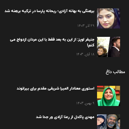
برهنگی به بهانه آزادی؛ ریحانه پارسا در ترکیه برهنه شد
29 آذر, 1403
جنیفر لوپز: از این به بعد فقط با این مردان ازدواج می
کنم!
18 آبان, 1403
مطالب داغ
استوری معنادار المیرا شریفی مقدم برای بیرانوند
9 بهمن, 1403
مهدی پاکدل از رعنا آزادی ور جدا شد