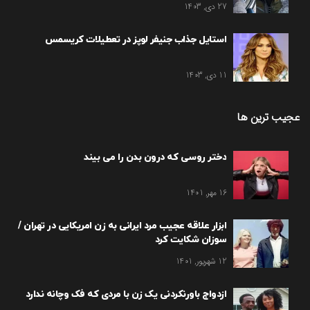
27 دی, 1403
استایل جذاب جنیفر لوپز در تعطیلات کریسمس
11 دی, 1403
عجیب ترین ها
دختر روسی که درون بدن را می بیند
16 مهر, 1401
ابزار علاقه عجیب مرد ایرانی به زن امریکایی در تهران /
سوزان شکایت کرد
12 شهریور, 1401
ازدواج باورنکردنی یک زن با مردی که فک وچانه ندارد