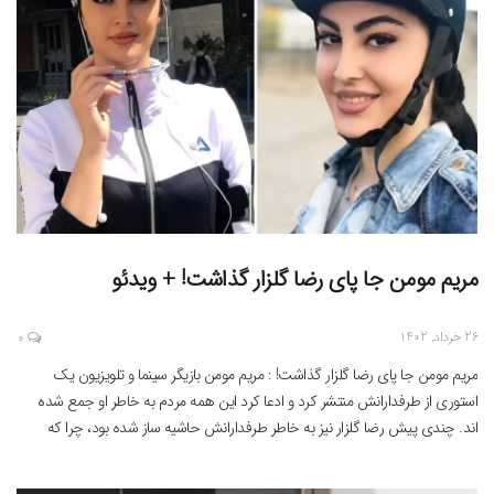
مریم مومن جا پای رضا گلزار گذاشت! + ویدئو
26 خرداد, 1402
0
مریم مومن جا پای رضا گلزار گذاشت! : مریم مومن بازیگر سینما و تلویزیون یک
استوری از طرفدارانش منتشر کرد و ادعا کرد این همه مردم به خاطر او جمع شده
اند. چندی پیش رضا گلزار نیز به خاطر طرفدارانش حاشیه ساز شده بود، چرا که
برخی از سیاهی از لشکر بودن آنها خبر دادند. […]