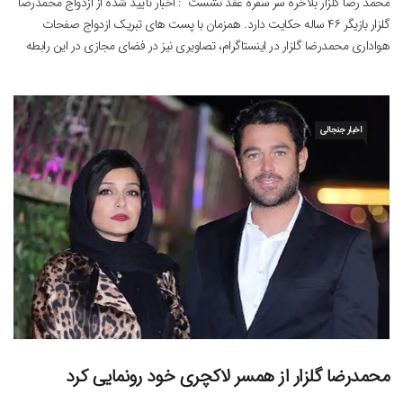
محمد رضا گلزار بلاخره سر سفره عقد نشست : اخبار تأیید شده از ازدواج محمدرضا
گلزار بازیگر ۴۶ ساله حکایت دارد. همزمان با پست های تبریک ازدواج صفحات
هواداری محمدرضا گلزار در اینستاگرام، تصاویری نیز در فضای مجازی در این رابطه
منتشر شده است. ویدئویی در شبکه های اجتماعی منتشر شده که گلزار را به […]
اخبار جنجالی
محمدرضا گلزار از همسر لاکچری خود رونمایی کرد