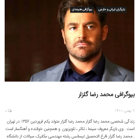
بازیگران ایرانی و خارجی
بیوگرافی هنرمندان
بیوگرافی محمد رضا گلزار
9 بهمن, 1400
0
زندگی شخصی محمد رضا گلزار محمد رضا گلزار متولد یکم فروردین 1356 در تهران
است . وی بازیگر معروف سینما ، تئاتر ، تلویزیون و همچنین خواننده و آهنگساز است
. محمد رضا گلزار فارغ التحصیل لیسانس رشته مهندسی مکانیک سیالات از دانشگاه