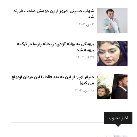
شهاب حسینی امروز از زن دومش صاحب فرزند
شد
3 دی, 1403
برهنگی به بهانه آزادی؛ ریحانه پارسا در ترکیه
برهنه شد
29 آذر, 1403
جنیفر لوپز: از این به بعد فقط با این مردان ازدواج
می کنم!
18 آبان, 1403
اخبار محبوب