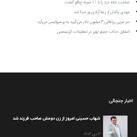
صاحب خانه دزد را با 11 ضربه چاقو کشت
مهدی پاکدل از رعنا آزادی ور جدا شد
سر مربی پرتغالی ۳ میلیون دلار می‌گیرد به پرسپولیس می‌آید
استایل جذاب جنیفر لوپز در تعطیلات کریسمس
اخبار جنجالی
شهاب حسینی امروز از زن دومش صاحب فرزند شد
3 دی, 1403