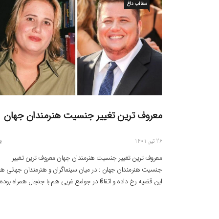
مطالب داغ
معروف ترین تغییر جنسیت هنرمندان جهان
26 تیر, 1401
معروف ترین تغییر جنسیت هنرمندان جهان معروف ترین تغییر
جنسیت هنرمندان جهان : در میان سینماگران و هنرمندان جهانی ه
این قضیه رخ داده و اتفاقا در جوامع غربی هم با جنجال همراه بوده
است ولی همیشه احترام گذاشتن به خواست درونی هر انسان
مهمترین جنبه چنین قضایایی است . از شب گذشته و مطرح […]