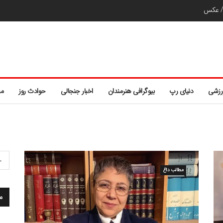
ر/ عکس
رزشی
دنیای رپ
بیوگرافی هنرمندان
اخبار جنجالی
حوادث روز
مط
مطالب داغ
م