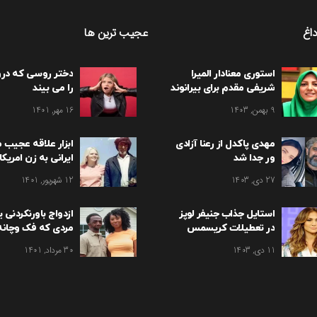
اغ
عجیب ترین ها
استوری معنادار المیرا
دختر روسی که در
شریفی مقدم برای بیرانوند
را می بیند
9 بهمن, 1403
16 مهر, 1401
مهدی پاکدل از رعنا آزادی
ابزار علاقه عجیب م
ور جدا شد
ایرانی به زن امریکا
تهران / سوزان شکا
27 دی, 1403
12 شهریور, 1401
استایل جذاب جنیفر لوپز
ازدواج باورنکردنی 
در تعطیلات کریسمس
مردی که فک وچانه 
11 دی, 1403
30 مرداد, 1401