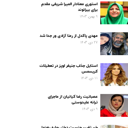
استوری معنادار المیرا شریفی مقدم
برای بیرانوند
9 بهمن, 1403
مهدی پاکدل از رعنا آزادی ور جدا شد
27 دی, 1403
استایل جذاب جنیفر لوپز در تعطیلات
کریسمس
11 دی, 1403
عصبانیت رضا کیانیان از ماجرای
ترانه علیدوستی
9 دی, 1403
خبر تغییر جنسیت دختر بهاره رهنما