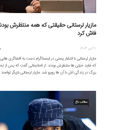
مازیار لرستانی حقیقتی که همه منتظرش بودن
فاش کرد
21 تیر, 1403
مازیار لرستانی با انتشار پستی در اینستاگرام دست به افشاگری هایی
که شاید خیلی ها منتظرش بودند. از ناملایماتی گفت که پس از تح
بزرگ در زندگی اش با آن ها روبرو شد. مازیار لرستانی بازیگر توانمند
کشورمان که مدتی است او را با ظاهری متفاوت می‌بینیم، در تازه‌تر
پست منتشر شده در صفحه […]
مطالب داغ