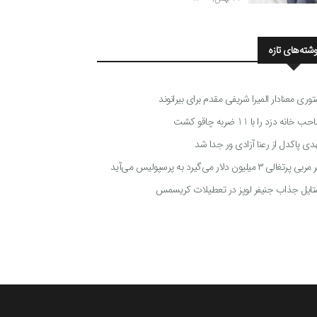
وشته‌های تازه
توری معنادار المیرا شریفی مقدم برای بیرانوند
 خانه دزد را با 11 ضربه چاقو کشت
دی پاکدل از رعنا آزادی ور جدا شد
ی پرتغالی ۳ میلیون دلار می‌گیرد به پرسپولیس می‌آید
تایل جذاب جنیفر لوپز در تعطیلات کریسمس