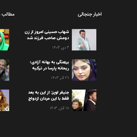
اخبار جنجالی
مطالب د
شهاب حسینی امروز از زن
دومش صاحب فرزند شد
3 دی, 1403
برهنگی به بهانه آزادی؛
ریحانه پارسا در ترکیه
برهنه شد
29 آذر, 1403
جنیفر لوپز: از این به بعد
فقط با این مردان ازدواج
می کنم!
18 آبان, 1403