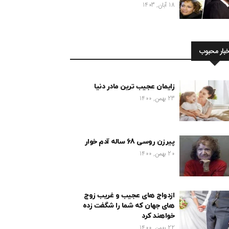
18 آبان, 1403
خبار محبوب
زایمان عجیب ترین مادر دنیا
23 بهمن, 1400
پیرزن روسی 68 ساله آدم خوار
20 بهمن, 1400
ازدواج های عجیب و غریب زوج
های جهان که شما را شگفت زده
خواهند کرد
22 بهمن, 1400