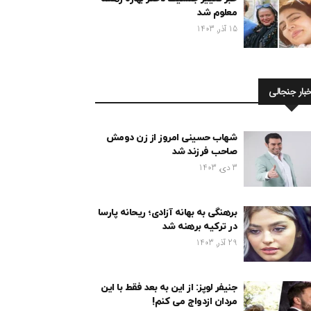
معلوم شد
15 آذر, 1403
خبار جنجالی
شهاب حسینی امروز از زن دومش
صاحب فرزند شد
3 دی, 1403
برهنگی به بهانه آزادی؛ ریحانه پارسا
در ترکیه برهنه شد
29 آذر, 1403
جنیفر لوپز: از این به بعد فقط با این
مردان ازدواج می کنم!