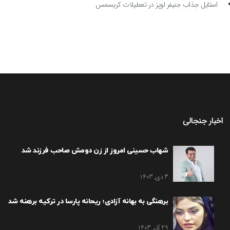
استایل جذاب جنیفر لوپز در تعطیلات کریسمس
اخبار جنجالی
شهاب حسینی امروز از زن دومش صاحب فرزند شد
3 دی, 1403
برهنگی به بهانه آزادی؛ ریحانه پارسا در ترکیه برهنه شد
29 آذر, 1403