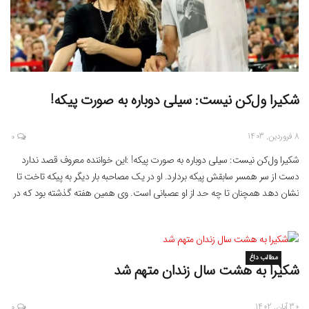
شکیرا ول‌کن نیست: سیلی دوباره به صورت پیکه!‏
8 فروردین, 1403
0
شکیرا ول‌کن نیست: سیلی دوباره به صورت پیکه!‏ :این خواننده معروف قصد ندارد
دست از سر همسر سابقش پیکه بردارد. او در یک مصاحبه بار دیگر به ‏پیکه تاخت تا
نشان دهد همچنان تا چه حد از او عصبانی است. وی همین هفته گذشته بود که در
آهنگ جدیدش برای ‏چندمین بار به پیکه حمله […]
مطالب داغ
شکیرا به هشت سال زندان متهم شد
30 آبان, 1402
0