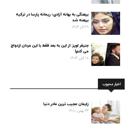
برهنگی به بهانه آزادی؛ ریحانه پارسا در ترکیه
برهنه شد
29 آذر, 1403
جنیفر لوپز: از این به بعد فقط با این مردان ازدواج
می کنم!
18 آبان, 1403
اخبار محبوب
زایمان عجیب ترین مادر دنیا
23 بهمن, 1400