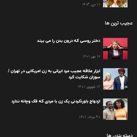
11 دی, 1403
عجیب ترین ها
دختر روسی که درون بدن را می بیند
16 مهر, 1401
ابزار علاقه عجیب مرد ایرانی به زن امریکایی در تهران /
سوزان شکایت کرد
12 شهریور, 1401
ازدواج باورنکردنی یک زن با مردی که فک وچانه ندارد
30 مرداد, 1401
دسته بندی ها