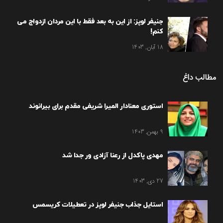
جنیفر لوپز: از این به بعد فقط با این مردان ازدواج می
کنم!
18 آبان, 1403
مطالب داغ
استوری معنادار المیرا شریفی مقدم برای بیرانوند
9 بهمن, 1403
مهدی پاکدل از رعنا آزادی ور جدا شد
27 دی, 1403
استایل جذاب جنیفر لوپز در تعطیلات کریسمس