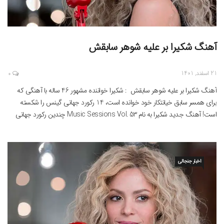
آهنگ شکیرا بر علیه شوهر سابقش
21 اسفند, 1401
0
آهنگ شکیرا بر علیه شوهر سابقش : شکیرا خواننده مشهور 46 ساله با آهنگی که
برای همسر سابق خیانتکار خود خوانده است، 14 رکورد جهانی گینس را شکسته
است! آهنگ جدید شکیرا به نام Music Sessions Vol. 53 چندین رکورد جهانی
گینس را شکسته است؛ از جمله صدرنشینی در جدول آهنگ‌های برتر! این خواننده
46 […]
اخبار جنجالی