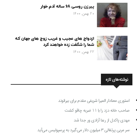
پیرزن روسی 68 ساله آدم خوار
20 بهمن, 1400
ازدواج های عجیب و غریب زوج های جهان که
شما را شگفت زده خواهند کرد
22 بهمن, 1400
نوشته‌های تازه
استوری معنادار المیرا شریفی مقدم برای بیرانوند
صاحب خانه دزد را با 11 ضربه چاقو کشت
مهدی پاکدل از رعنا آزادی ور جدا شد
سر مربی پرتغالی ۳ میلیون دلار می‌گیرد به پرسپولیس می‌آید