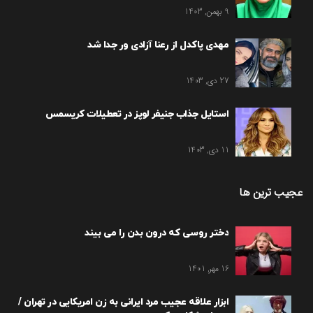
9 بهمن, 1403
مهدی پاکدل از رعنا آزادی ور جدا شد
27 دی, 1403
استایل جذاب جنیفر لوپز در تعطیلات کریسمس
11 دی, 1403
عجیب ترین ها
دختر روسی که درون بدن را می بیند
16 مهر, 1401
ابزار علاقه عجیب مرد ایرانی به زن امریکایی در تهران /