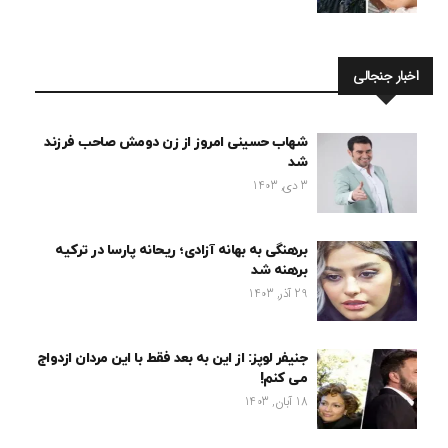
اخبار جنجالی
شهاب حسینی امروز از زن دومش صاحب فرزند
شد
3 دی, 1403
برهنگی به بهانه آزادی؛ ریحانه پارسا در ترکیه
برهنه شد
29 آذر, 1403
جنیفر لوپز: از این به بعد فقط با این مردان ازدواج
می کنم!
18 آبان, 1403