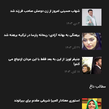
شهاب حسینی امروز از زن دومش صاحب فرزند شد
3 دی, 1403
برهنگی به بهانه آزادی؛ ریحانه پارسا در ترکیه برهنه شد
29 آذر, 1403
جنیفر لوپز: از این به بعد فقط با این مردان ازدواج می
کنم!
18 آبان, 1403
مطالب داغ
استوری معنادار المیرا شریفی مقدم برای بیرانوند