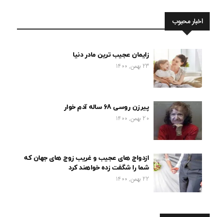
اخبار محبوب
زایمان عجیب ترین مادر دنیا
23 بهمن, 1400
پیرزن روسی 68 ساله آدم خوار
20 بهمن, 1400
ازدواج های عجیب و غریب زوج های جهان که
شما را شگفت زده خواهند کرد
22 بهمن, 1400