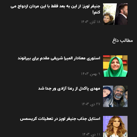
جنیفر لوپز: از این به بعد فقط با این مردان ازدواج می
کنم!
18 آبان, 1403
مطالب داغ
استوری معنادار المیرا شریفی مقدم برای بیرانوند
9 بهمن, 1403
مهدی پاکدل از رعنا آزادی ور جدا شد
27 دی, 1403
استایل جذاب جنیفر لوپز در تعطیلات کریسمس
11 دی, 1403