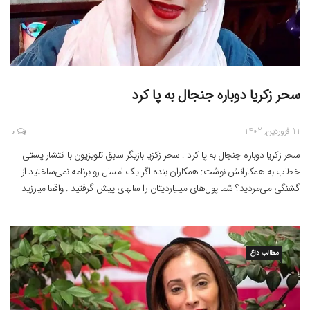
سحر زکریا دوباره جنجال به پا کرد
11 فروردین, 1402
0
سحر زکریا دوباره جنجال به پا کرد : سحر زکزیا بازیگر سابق تلویزیون با انتشار پستی
خطاب به همکارانش نوشت: همکاران بنده اگر یک امسال رو برنامه نمی‌ساختید از
گشنگی می‌مردید؟ شما پول‌های میلیاردیتان را سالهای پیش گرفتید . واقعا میارزید
دلهای سوخته را باز بسوزانید، لعنت بر پولی که اینگونه به دست آید.
مطالب داغ