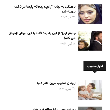
برهنگی به بهانه آزادی؛ ریحانه پارسا در ترکیه
برهنه شد
29 آذر, 1403
جنیفر لوپز: از این به بعد فقط با این مردان ازدواج
می کنم!
18 آبان, 1403
اخبار محبوب
زایمان عجیب ترین مادر دنیا
23 بهمن, 1400
پیرزن روسی 68 ساله آدم خوار