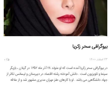
بیوگرافی سحر زکریا
23 اسفند, 1400
0
در بیوگرافی سحر زکریا آمده است که او متولد 28 آذر ماه 1352 در گیلان ، بازیگر
سینما و تلویزیون است . دانش آموخته رشته اقتصاد در دبیرستان و لیسانس تئاتر از
جهاد دانشگاهی می باشد . او با کارهای طنز مهران مدیری مشهور شد و از علاقه
مندان آشپزی و موسیقی پاپ است . […]