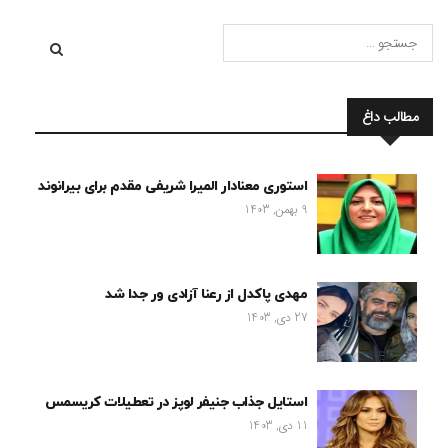
مطالب داغ
استوری معنادار المیرا شریفی مقدم برای بیرانوند
9 بهمن, 1403
مهدی پاکدل از رعنا آزادی ور جدا شد
27 دی, 1403
استایل جذاب جنیفر لوپز در تعطیلات کریسمس
11 دی, 1403