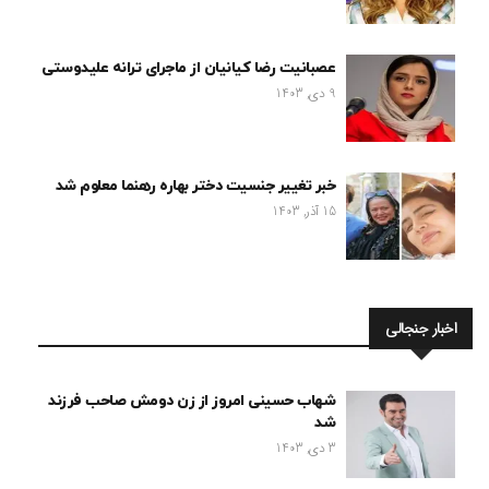
عصبانیت رضا کیانیان از ماجرای ترانه علیدوستی
9 دی, 1403
خبر تغییر جنسیت دختر بهاره رهنما معلوم شد
15 آذر, 1403
اخبار جنجالی
شهاب حسینی امروز از زن دومش صاحب فرزند
شد
3 دی, 1403