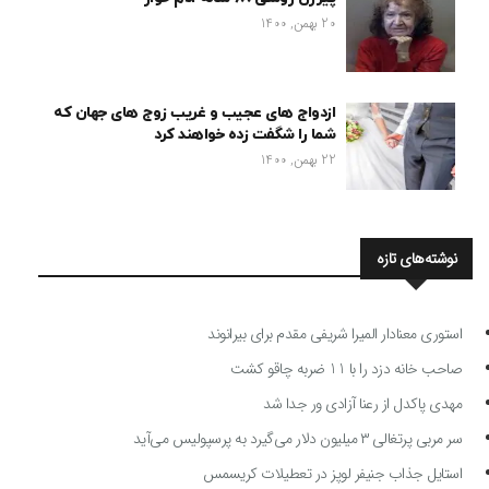
20 بهمن, 1400
ازدواج های عجیب و غریب زوج های جهان که
شما را شگفت زده خواهند کرد
22 بهمن, 1400
نوشته‌های تازه
استوری معنادار المیرا شریفی مقدم برای بیرانوند
صاحب خانه دزد را با 11 ضربه چاقو کشت
مهدی پاکدل از رعنا آزادی ور جدا شد
سر مربی پرتغالی ۳ میلیون دلار می‌گیرد به پرسپولیس می‌آید
استایل جذاب جنیفر لوپز در تعطیلات کریسمس