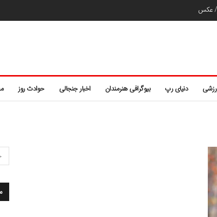
ر/ عکس
رزشی
دنیای رپ
بیوگرافی هنرمندان
اخبار جنجالی
حوادث روز
مط
م