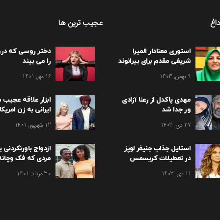
اغ
عجیب ترین ها
استوری معنادار المیرا
دختر روسی که در
شریفی مقدم برای بیرانوند
را می بیند
9 بهمن, 1403
16 مهر, 1401
مهدی پاکدل از رعنا آزادی
ابزار علاقه عجیب م
ور جدا شد
ایرانی به زن امریکا
تهران / سوزان شکا
27 دی, 1403
12 شهریور, 1401
استایل جذاب جنیفر لوپز
ازدواج باورنکردنی 
در تعطیلات کریسمس
مردی که فک وچانه 
11 دی, 1403
30 مرداد, 1401