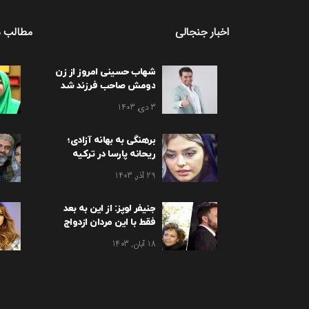
اخبار جنجالی
مطالب د
شهاب حسینی امروز از زن
دومش صاحب فرزند شد
3 دی, 1403
برهنگی به بهانه آزادی؛
ریحانه پارسا در ترکیه
برهنه شد
29 آذر, 1403
جنیفر لوپز: از این به بعد
فقط با این مردان ازدواج
می کنم!
18 آبان, 1403