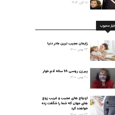
18 آبان, 1403
خبار محبوب
زایمان عجیب ترین مادر دنیا
23 بهمن, 1400
پیرزن روسی 68 ساله آدم خوار
20 بهمن, 1400
ازدواج های عجیب و غریب زوج
های جهان که شما را شگفت زده
خواهند کرد
22 بهمن, 1400