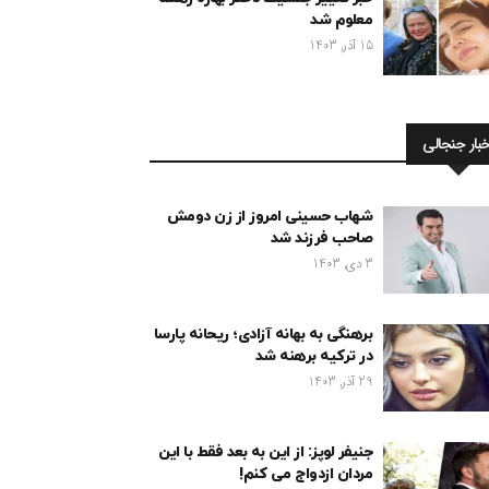
معلوم شد
15 آذر, 1403
خبار جنجالی
شهاب حسینی امروز از زن دومش
صاحب فرزند شد
3 دی, 1403
برهنگی به بهانه آزادی؛ ریحانه پارسا
در ترکیه برهنه شد
29 آذر, 1403
جنیفر لوپز: از این به بعد فقط با این
مردان ازدواج می کنم!