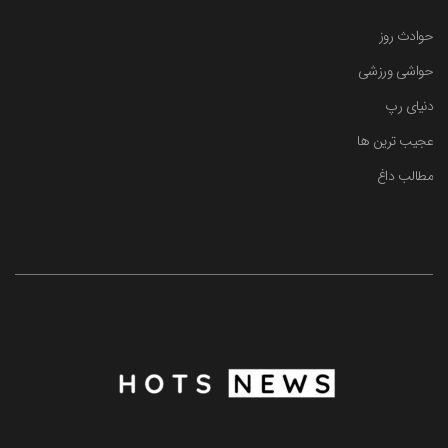
حوادث روز
حواشی ورزشی
دنیای رپ
عجیب ترین ها
مطالب داغ