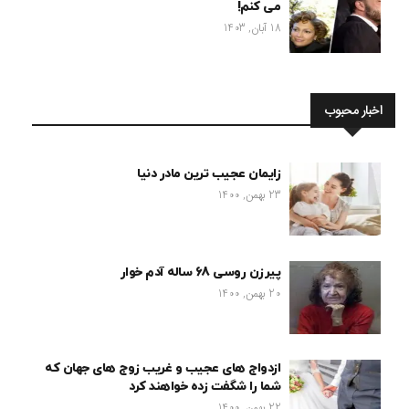
می کنم!
18 آبان, 1403
اخبار محبوب
زایمان عجیب ترین مادر دنیا
23 بهمن, 1400
پیرزن روسی 68 ساله آدم خوار
20 بهمن, 1400
ازدواج های عجیب و غریب زوج های جهان که
شما را شگفت زده خواهند کرد
22 بهمن, 1400