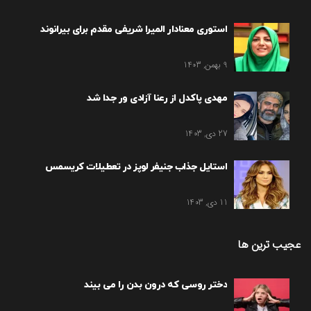
استوری معنادار المیرا شریفی مقدم برای بیرانوند
9 بهمن, 1403
مهدی پاکدل از رعنا آزادی ور جدا شد
27 دی, 1403
استایل جذاب جنیفر لوپز در تعطیلات کریسمس
11 دی, 1403
عجیب ترین ها
دختر روسی که درون بدن را می بیند