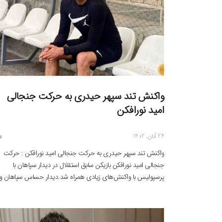
واکنش تند سپهر حیدری به حرکت جنجالی
امید نورافکن
24 آبان, 1402
واکنش تند سپهر حیدری به حرکت جنجالی امید نورافکن : حرکت
جنجالی امید نورافکن بازیکن سابق استقلال در دیدار سپاهان با
پرسپولیس با واکنش‌های زیادی همراه شد.دیدار حساس سپاهان و
پرسپولیس که با شکست سرخ پوشان پایتخت خاتمه یافت .
حواشی‌های زیادی را با خود به همراه داشت. اما یکی از صحنه‌های
بحث برانگیز این […]