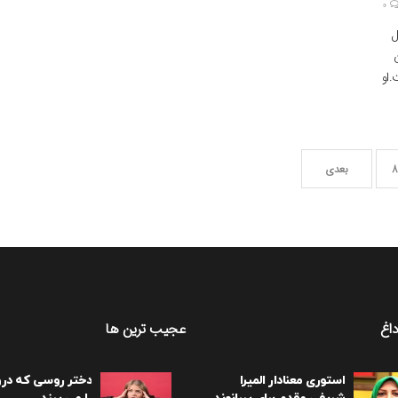
0
تیم جدیدش، اینتر میامی، دو […]
ل
.او
ق
8
بعدی
اغ
عجیب ترین ها
استوری معنادار المیرا
دختر روسی که در