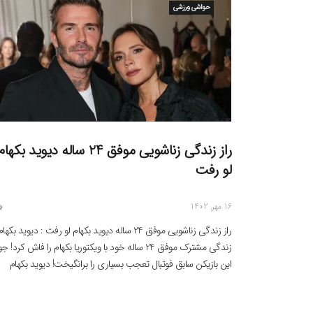
حواشی ورزشی
راز زندگی زناشویی موفق 24 ساله دیوید بکهام
لو رفت
16 مهر, 1402
راز زندگی زناشویی موفق 24 ساله دیوید بکهام لو رفت : دیوید بکها
زندگی مشترک موفق 24 ساله خود با ویکتوریا بکهام را فاش کرد!
این بازیکن سابق فوتبال تعجب بسیاری را برانگیخت! دیوید بکهام
بازیکن سابق فوتبال در سال 1999 با طراح لباس مشهور ویکتوریا بکه
ازدواج کرد. این زوج که تا […]