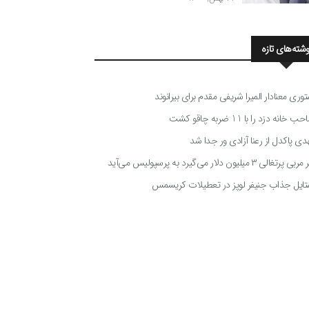
وشته‌های تازه
توری معنادار المیرا شریفی مقدم برای بیرانوند
 خانه دزد را با 11 ضربه چاقو کشت
دی پاکدل از رعنا آزادی ور جدا شد
ی پرتغالی ۳ میلیون دلار می‌گیرد به پرسپولیس می‌آید
تایل جذاب جنیفر لوپز در تعطیلات کریسمس