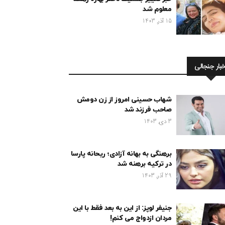
معلوم شد
15 آذر, 1403
خبار جنجالی
شهاب حسینی امروز از زن دومش
صاحب فرزند شد
3 دی, 1403
برهنگی به بهانه آزادی؛ ریحانه پارسا
در ترکیه برهنه شد
29 آذر, 1403
جنیفر لوپز: از این به بعد فقط با این
مردان ازدواج می کنم!