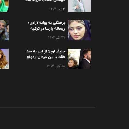
دومش صاحب فرزند شد
3 دی, 1403
برهنگی به بهانه آزادی؛
ریحانه پارسا در ترکیه
برهنه شد
29 آذر, 1403
جنیفر لوپز: از این به بعد
فقط با این مردان ازدواج
می کنم!
18 آبان, 1403