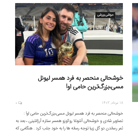
منتشر کرده بود . که به زعم مسئولان تیم ملی […]
حواشی ورزشی
خوشحالی منحصر به فرد همسر لیونل
مسی،بزرگ‌ترین حامی او!
18 مرداد, 1402
0
خوشحالی منحصر به فرد همسر لیونل مسی،بزرگ‌ترین حامی او! :
تصاویر شادی و خوشحالی آنتونلا روکوزو همسر ستاره آرژانتینی ، بعد به
ثمر رساندن دو گل زیبا توجه رسانه ها را به خود جلب کرد . هنگامی که
«لیونل مسی»، ستاره آرژانتینی فوتبال، ۲۵ ژوئیه، در ۲۰ دقیقه اول بازی