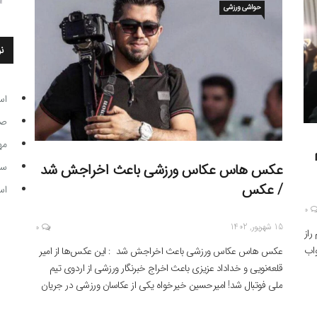
حواشی ورزشی
ن
اس
صاحب
مه
عکس هاس عکاس ورزشی باعث اخراجش شد
سر مرب
/ عکس
اس
0
15 شهریور, 1402
0
م راز
 جواب
عکس هاس عکاس ورزشی باعث اخراجش شد : این عکس‌ها از امیر
قلعه‌نویی و خداداد عزیزی باعث اخراج خبرنگار ورزشی از اردوی تیم
ام
ملی فوتبال شد! امیرحسین خیرخواه یکی از عکاسان ورزشی در جریان
تمرین تیم ملی تصویری از ایستادن امیر قلعه‌نویی سرمربی تیم ملی