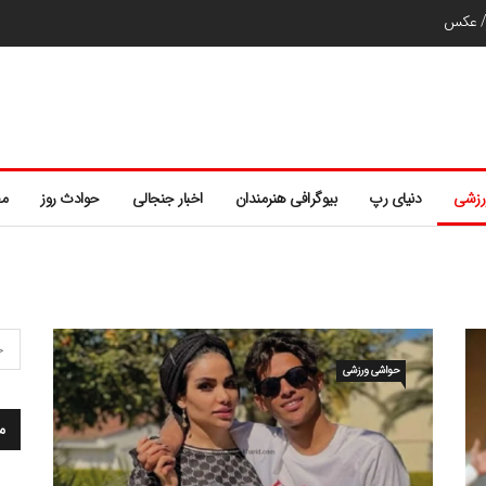
ر/ عکس
رزشی
دنیای رپ
بیوگرافی هنرمندان
اخبار جنجالی
حوادث روز
مط
حواشی ورزشی
م