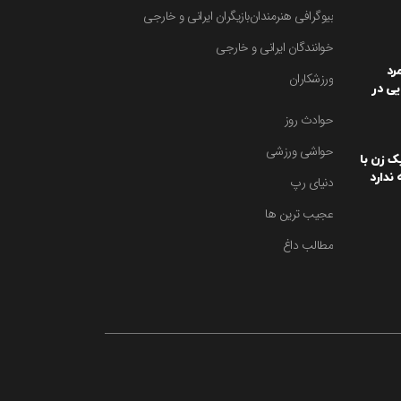
بیوگرافی هنرمندان
بازیگران ایرانی و خارجی
خوانندگان ایرانی و خارجی
رد
ورزشکاران
یی در
یت کرد
حوادث روز
حواشی ورزشی
یک زن با
ندارد
دنیای رپ
عجیب ترین ها
مطالب داغ