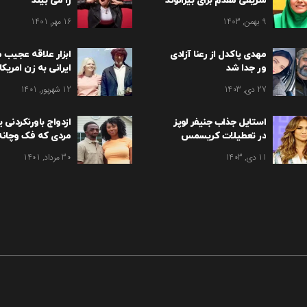
شریفی مقدم برای بیرانوند
را می بیند
9 بهمن, 1403
16 مهر, 1401
مهدی پاکدل از رعنا آزادی
ابزار علاقه عجیب م
ور جدا شد
ایرانی به زن امریکا
تهران / سوزان شکا
27 دی, 1403
12 شهریور, 1401
استایل جذاب جنیفر لوپز
ازدواج باورنکردنی 
در تعطیلات کریسمس
مردی که فک وچانه 
11 دی, 1403
30 مرداد, 1401