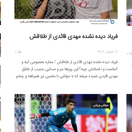
فریاد دیده نشده مهدی قائدی از طلاقش
16 اسفند, 1402
0
0
فریاد دیده نشده مهدی قائدی از طلاقش / ستاره معصومی کیه و
کجاست و داستانش چیه؟ این روزها سر و صدایی عجیب از طلاق
مهدی قایدی شنیده میشه که با حواشی نا مناسبی نیز همراهه و چشم
و گوش بسیاری از کاربران رو به خود جلب نمود. دنیای سلبریتی ها
ز
دنیای عجیبیه. یه روز این […]
حواشی ورزشی