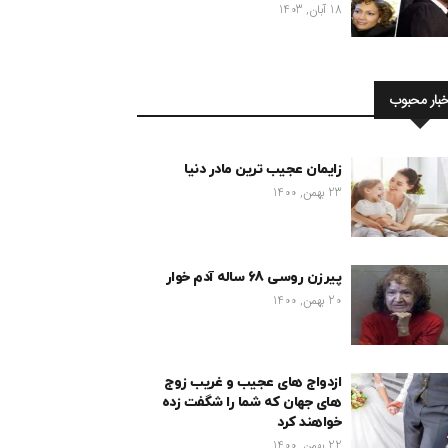
18 آبان, 1403
خبار محبوب
زایمان عجیب ترین مادر دنیا
23 بهمن, 1400
پیرزن روسی 68 ساله آدم خوار
20 بهمن, 1400
ازدواج های عجیب و غریب زوج
های جهان که شما را شگفت زده
خواهند کرد
22 بهمن, 1400